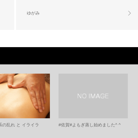
ゆがみ
系の乱れ と イライラ
#佐賀#よもぎ蒸し始めました^ ^