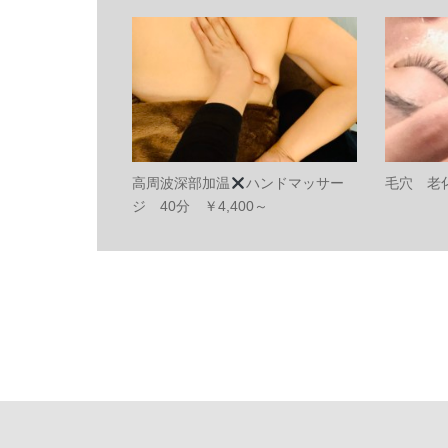
高周波深部加温
ハンドマッサー
毛穴 老
ジ 40分 ￥4,400～