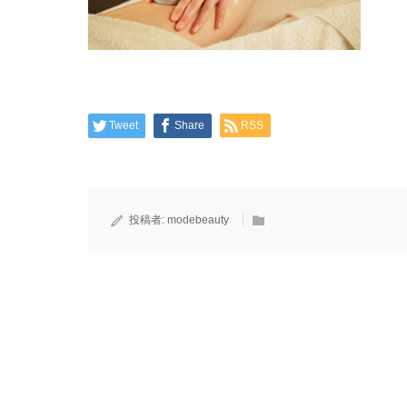
Tweet
Share
RSS
投稿者:
modebeauty