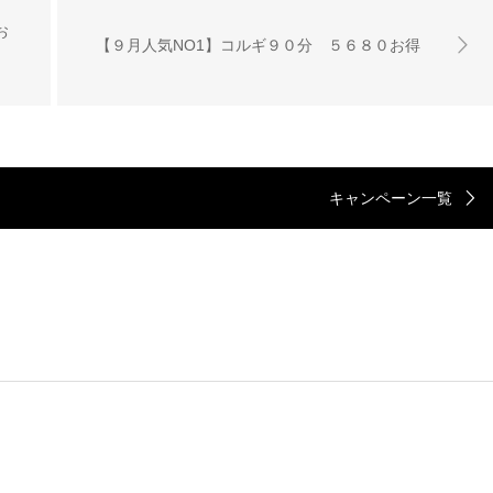
お
【９月人気NO1】コルギ９０分 ５６８０お得
キャンペーン一覧