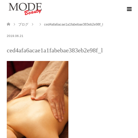
ブログ
ced4afa6acae1a1fabebae383eb2e98f_l
2019.06.21
ced4afa6acae1a1fabebae383eb2e98f_l