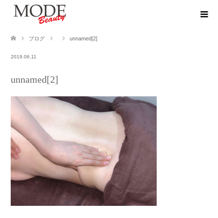
ブログ
unnamed[2]
2019.06.11
unnamed[2]